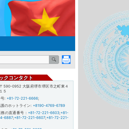
ックコンタクト
: 〒590-0952 大阪府堺市堺区市之町東４
１５
番号
:
+81-72-221-6666
;
保護のホットライン
:
+8190-4769-6789
業務の直通番号：
+81-72-221-6603
;
+81-
24-6887
;
+81-72-221-6607
;
+81-72-221-