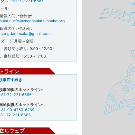
ックス
:
+81-72-221-6667
メール
:
般情報の問い合わせ:
sulate-info@vnconsulate-osaka.org
民保護の問い合わせ:
congdan.osaka@gmail.com
ダー：(月曜～金曜)
前、書類受け取り: 9:00～12:00。
、書類返却: 15:30～17:00。
トライン
領事館手続き
領事関係のホットライン
:
+81-72-221-6666
国民保護のホットライン
:
+81-90-4769-6789
;
+81-72-221-6666
立ちウェブ