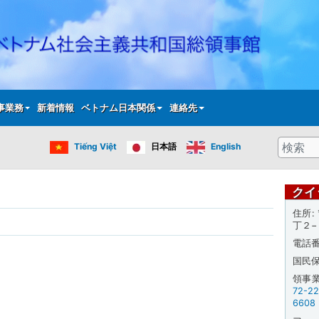
メ
イ
ン
コ
ン
テ
事業務
新着情報
ベトナム日本関係
連絡先
ン
ツ
検
Tiếng Việt
日本語
English
に
索
移
動
クイ
住所
丁２−
電話
国民
領事
72-2
6608