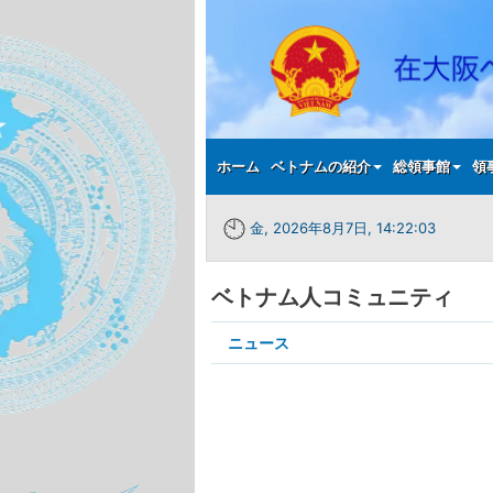
Main menu
ホーム
ベトナムの紹介
総領事館
領
金, 2026年8月7日, 14:22:03
ベトナム人コミュニティ
Submenu2
ニュース
in
page