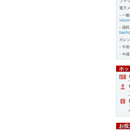
ファ
電子
- 一
vncon
- 国
baoho
カレン
- 午
- 午後
ホッ
お役