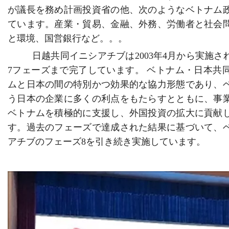
が議長を務め計画投資省の他、次のようなベトナム
ています。産業・貿易、金融、外務、労働者と社会
と環境、国営銀行など。。。
日越
共同イニシアチブ
は
2003
年
4
月から実施さ
7
フェーズまで完了しています。
ベトナム・日本共
ムと日本の間の特別かつ効果的な協力形態であり、
う日本の企業に多くの利点をもたらすとともに、事
ベトナムを積極的に支援し、外国投資の拡大に貢献
す。過去のフェーズで達成された結果に基づいて、
アチブのフェーズ
8
を引き続き実施しています。