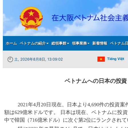
Main menu
ホーム
ベトナムの紹介
総領事館
領事業務
新着情報
ベトナム
Tiếng Việt
土, 2026年8月8日, 13:09:03
ベトナムへの日本の投資
2021
年
4
月
20
日現在、日本より
4,690
件の投資案
額は
629
億米ドルです。 日本は現在、ベトナムに投
中で韓国（
716
億米ドル）に次ぐ第
2
位にランクされて