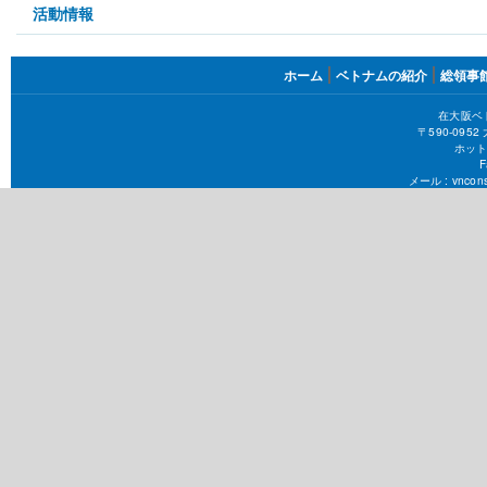
in
活動情報
page
FOOTER
ホーム
ベトナムの紹介
総領事
MENU
在大阪ベ
〒590-09
ホット
F
メール :
vncons