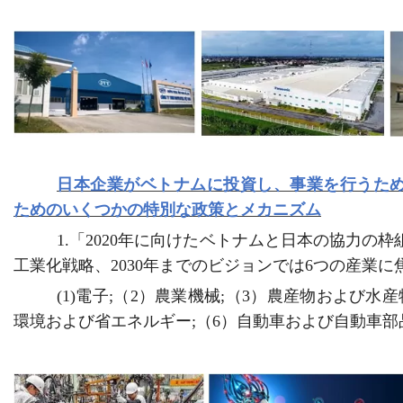
日本企業がベトナムに投資し、事業を行うた
ためのいくつかの特別な政策とメカニズム
1.
「
2020
年に向けたベトナムと日本の協力の枠
工業化戦略、
2030
年までのビジョンでは
6
つの産業に
(
1
)
電子
;
（
2
）農業機械
;
（
3
）農産物および水産
環境および省エネルギー
;
（
6
）自動車および自動車部