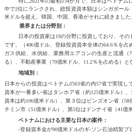
特に
2021
年の最初の
4
か月で、日本はベトナム
中で
2
位にランクされ、総投資資本額はシンガポール
米ドルを超え、韓国、中国、香港がそれに続きました
業界または分野別：
日本の投資家は
19
の分野に投資しており、その
です。（
406
億ドル、登録投資資本全体の
64.6
％を占
ガス供給、水供給、業務用エアコンの生産と流通（
る）、不動産事業（
70
億米ドル、
11.2
％を占める）と
地域別：
日本からの投資はベトナムの
63
省の内
57
省で実現し
資本が一番多い省はタンホア省（約
125
億米ドル）、
資本は約
106
億米ドル）、第３位はビンズオン省（
58
チミン市（
51
億米ドル）、第
5
位はドンナイ省（
41
億
ベトナムにおける主要な日本の案件：
-登録資本金が90億米ドルのギ-ソン
石油精
製
プ