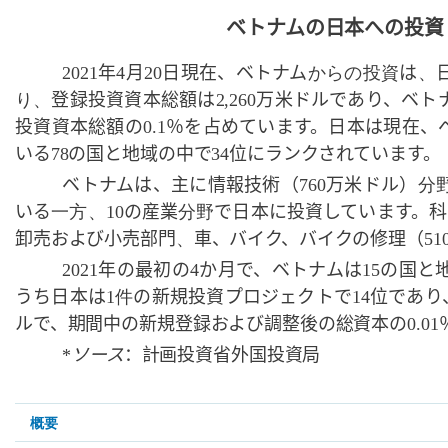
ベトナムの日本への投資
2021
年
4
月
20
日現在、ベトナム
からの投資
は
、
り、
登録投資資本総額は
2
,
260
万米ドルであり、ベト
投資資本総額の
0.1
％を占めています。日本は現在、
いる
78
の国と地域の中で
34
位にランクされています。
ベトナムは、主に情報技術（
760
万米ドル）
分
いる
一方、
10
の産業
分野
で日本に投資しています。科
卸売および小売部門
、
車、バイク、バイクの修理（
51
2021
年の最初の
4
か月で、ベトナムは
15
の国と
うち日本は
1件
の新規投資プロジェクトで
14
位であり
ルで、期間中の新規登録および調整後の総資本の
0.01
*
ソース
：計画投資省外国投資局
Submenu3
概要