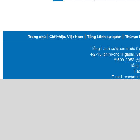
FOOTER
Trang chủ
Giới thiệu Việt Nam
Tổng Lãnh sự quán
Thủ tục
MENU
Tổng Lãnh sự quán nước Cộ
4-2-15 Ichinocho Higashi, S
〒590-095
Tổng 
Fax 
E-mail:
vnconsu