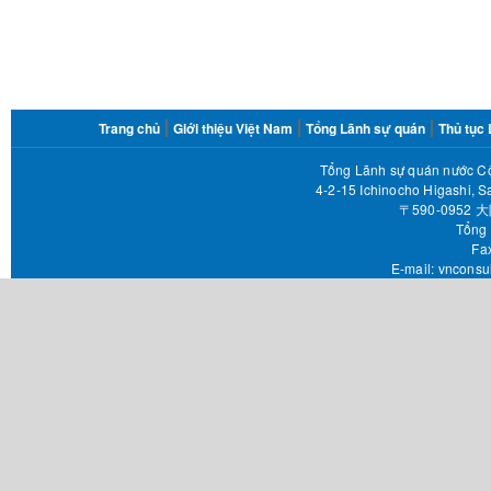
FOOTER
Trang chủ
Giới thiệu Việt Nam
Tổng Lãnh sự quán
Thủ tục
MENU
Tổng Lãnh sự quán nước Cộ
4-2-15 Ichinocho Higashi, S
〒590-095
Tổng 
Fax 
E-mail:
vnconsu