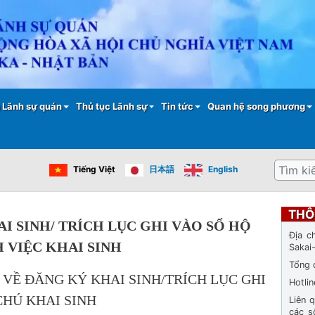
Nhảy
đến
nội
dung
 Lãnh sự quán
Thủ tục Lãnh sự
Tin tức
Quan hệ song phương
Tìm
Tiếng Việt
日本語
English
kiếm
THÔ
I SINH/
TRÍCH LỤC GHI VÀO SỔ HỘ
Địa c
H VIỆC KHAI SINH
Sakai
Tổng 
VỀ ĐĂNG KÝ KHAI SINH/TRÍCH LỤC GHI
Hotli
CHÚ KHAI SINH
Liên 
các s