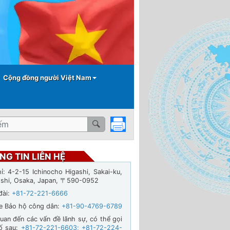
Cộng đồng người Việt Nam
NG TIN LIÊN HỆ
hỉ: 4-2-15 Ichinocho Higashi, Sakai-ku,
-shi, Osaka, Japan, 〒590-0952
đài:
+81-72-221-6666
ne Bảo hộ công dân:
+81-90-4769-6789
quan đến các vấn đề lãnh sự, có thể gọi
ố sau:
+81-72-221-6603
;
+81-72-224-