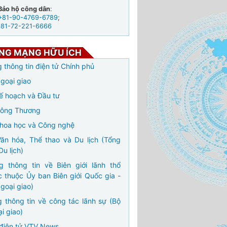
Bảo hộ công dân
:
+81-90-4769-6789
;
+81-72-221-6666
NG MẠNG HỮU ÍCH
 thông tin điện tử Chính phủ
goại giao
ế hoạch và Đầu tư
Công Thương
hoa học và Công nghệ
ăn hóa, Thể thao và Du lịch (Tổng
Du lịch)
g thông tin về Biên giới lãnh thổ
c thuộc Ủy ban Biên giới Quốc gia -
goại giao)
 thông tin về công tác lãnh sự (Bộ
i giao)
điện tử VTV News