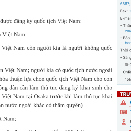
6887
;
Fax:
E-mail
 được đăng ký quốc tịch Việt Nam:
- Thô
vnc
n Việt Nam;
- Bảo
ba
 Việt Nam còn người kia là người không quốc
Thời g
- Sán
9h00 
n Việt Nam; người kia có quốc tịch nước ngoài
- Chiề
thỏa thuận lựa chọn quốc tịch Việt Nam cho con
15h30
ông dân cần làm thủ tục đăng ký khai sinh cho
TRU
 Việt Nam tại Osaka trước khi làm thủ tục khai
uan nước ngoài khác có thẩm quyền)
ệt Nam;