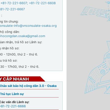
 +
81-72-221-6607
;
+81-72-221-6608
+81-72-221-6667
 :
ng tin chung:
onsulate-info@vnconsulate-osaka.org
 hộ công dân:
ohocongdan.osaka@gmail.com
ian nhận, trả hồ sơ Lãnh sự:
g nhận hồ sơ:
- 12h00, thứ 2 - thứ 6.
u trả hồ sơ:
 - 17h00, thứ 2 - thứ 6.
Y CẬP NHANH
Khảo sát bảo hộ công dân 3.0 - Osaka
Thủ tục Lãnh sự
Các vấn đề Lãnh sự
:
+81-72-221-6666