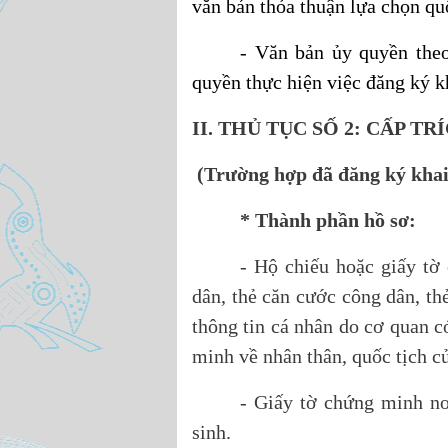
văn bản thỏa thuận lựa chọn qu
- Văn bản ủy quyền theo
quyền thực hiện việc đăng ký kh
II. THỦ TỤC SỐ 2: CẤP T
(Trường hợp đã đăng ký khai 
* Thành phần hồ sơ:
- Hộ chiếu hoặc giấy tờ 
dân, thẻ căn cước công dân, th
thông tin cá nhân do cơ quan c
minh về nhân thân, quốc tịch c
- Giấy tờ chứng minh nơ
sinh.