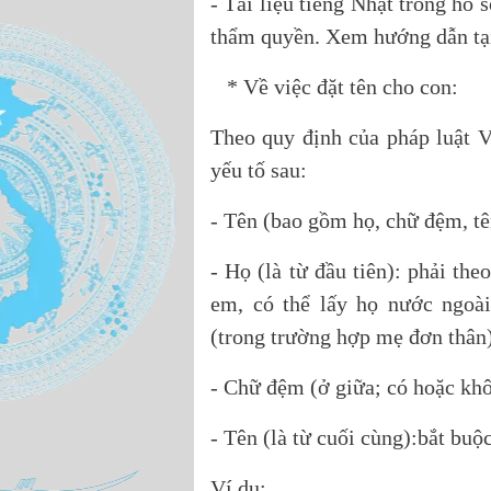
- Tài liệu tiếng Nhật trong hồ 
thẩm quyền. Xem hướng dẫn tại
* Về việc đặt tên cho con:
Theo quy định của pháp luật 
yếu tố sau:
- Tên (bao gồm họ, chữ đệm, tê
- Họ (là từ đầu tiên): phải th
em, có thể lấy họ nước ngoài
(trong trường hợp mẹ đơn thân
- Chữ đệm (ở giữa; có hoặc khô
- Tên (là từ cuối cùng):bắt buộc
Ví dụ: