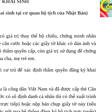
Ý KHAI SINH
i sinh tại cơ quan hộ tịch của Nhật Bản)
có giá trị thay thế hộ chiếu, chứng minh nhân
ẻ căn cước hoặc các giấy tờ khác có dán ảnh và
ó thẩm quyền cấp, còn giá trị sử dụng để chứng
ủa cha, mẹ trẻ em.
i cư trú để xác định thẩm quyền đăng ký khai
u là công dân Việt Nam và đã được cấp thẻ Căn
c có số định danh cá nhân thì có thể xuất trình
 trực tiếp) hoặc nộp bản chụp giấy tờ này (nếu
c gửi qua hệ thống đăng ký hộ tịch trực tuyến)