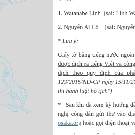
1. Watanabe Linh (sai: Linh W
2. Nguyễn Ai Cô (sai: Nguyễn
*
Lưu ý:
Giấy tờ bằng tiếng nước ngoài
được dịch ra tiếng Việt và cô
dịch theo quy định của phá
123/2015/NĐ-CP ngày 15/11/201
thi hành luật hộ tịch")
* Sau khi đã xem kỹ hướng dẫn
nghị công dân gửi thư vào đị
osaka.org
hoặc gọi điện thoại 