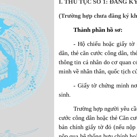
I. THỦ TỤC SỐ 1: ĐĂNG K
(Trường hợp chưa đăng ký kha
Thành phần hồ sơ:
- Hộ chiếu hoặc giấy tờ 
dân, thẻ căn cước công dân, th
thông tin cá nhân do cơ quan c
minh về nhân thân, quốc tịch c
- Giấy tờ chứng minh nơ
sinh.
Trường hợp người yêu cầ
cước công dân hoặc thẻ Căn cướ
bản chính giấy tờ đó (nếu nộp
nộp qua hệ thống bưu chính hoặ