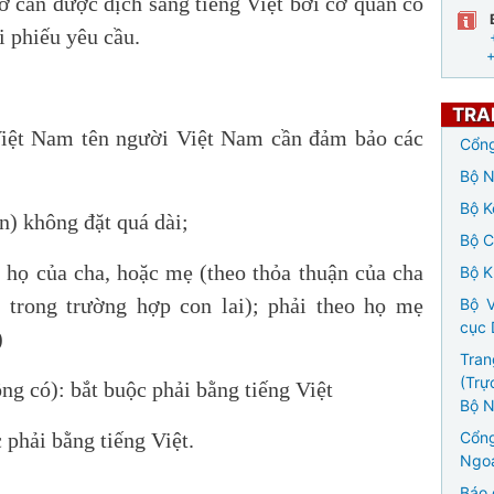
sơ cần được dịch sang tiếng Việt bởi cơ quan có
 phiếu yêu cầu.
TRA
Việt Nam tên người Việt Nam cần đảm bảo các
Cổng
Bộ N
Bộ K
n) không đặt quá dài;
Bộ 
eo họ của cha, hoặc mẹ (theo thỏa thuận của cha
Bộ K
 trong trường hợp con lai); phải theo họ mẹ
Bộ V
cục 
)
Tran
(Trự
ng có): bắt buộc phải bằng tiếng Việt
Bộ N
 phải bằng tiếng Việt.
Cổng
Ngoạ
Báo 