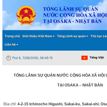
Main menu
Trang chủ
Giới thiệu Việt Nam
Tổng Lãnh sự quán
Thủ tục Lã
Liên hệ
Tiếng Việt
Thứ 6, 7/08/2026, 06:45:15
TỔNG LÃNH SỰ QUÁN NƯỚC CỘNG HÒA XÃ HỘI C
TẠI OSAKA – NHẬT BẢN
Địa chỉ:
4-2-15 Ichinocho Higashi, Sakai-ku, Sakai-shi, O