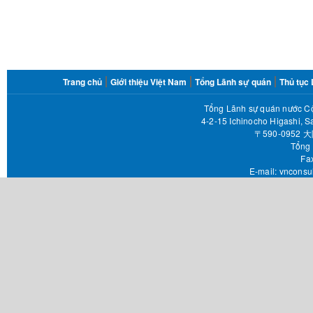
FOOTER
Trang chủ
Giới thiệu Việt Nam
Tổng Lãnh sự quán
Thủ tục
MENU
Tổng Lãnh sự quán nước Cộ
4-2-15 Ichinocho Higashi, S
〒590-095
Tổng 
Fax 
E-mail:
vnconsu