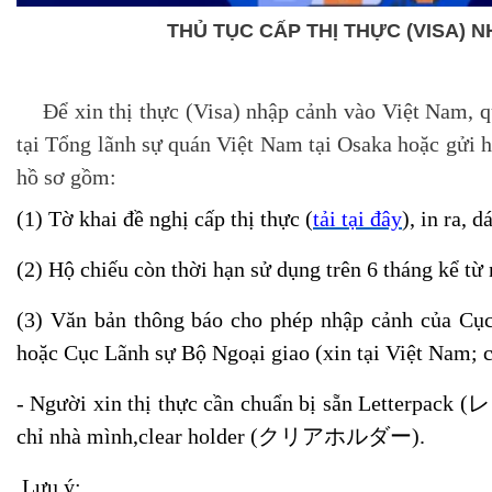
THỦ TỤC CẤP THỊ THỰC (VISA) 
Để xin thị thực (Visa) nhập cảnh vào Việt Nam, qu
tại Tổng lãnh sự quán Việt Nam tại Osaka hoặc gửi 
hồ sơ gồm:
(1) Tờ khai đề nghị cấp thị thực (
tải tại đây
), in ra, 
(2) Hộ chiếu còn thời hạn sử dụng trên 6 tháng kể từ
(3) Văn bản thông báo cho phép nhập cảnh của Cục
hoặc Cục Lãnh sự Bộ Ngoại giao (xin tại Việt Nam; c
-
Người xin thị thực
cần chuẩn bị sẵn Letterpack (
レ
chỉ nhà mình,clear holder (
クリアホルダー
).
Lưu ý: