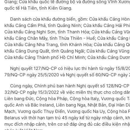
Giang; Cửa khẩu quốc tế đường bộ và đường sông Vĩnh Xương
quốc tế Hà Tiên, tỉnh Kiên Giang.
Danh sách cửa khẩu đường biển, gồm: Cửa khẩu Cảng Hòn G
khẩu Cảng Cẩm Phả, tỉnh Quảng Ninh; Cửa khẩu Cảng Hải Ph
Cửa khẩu Cảng Nghi Sơn, tỉnh Thanh Hóa; Cửa khẩu Cảng Vũn
khẩu Cảng Chân Mây, tỉnh Thừa Thiên - Huế; Cửa khẩu Cảng 
Cửa khẩu Cảng Nha Trang, tỉnh Khánh Hòa; Cửa khẩu Cảng Qu
khẩu Cảng Dung Quất, tỉnh Quảng Ngãi; Cửa khẩu Cảng Vũng T
Cửa khẩu Cảng Thành phố Hồ Chí Minh; Cửa khẩu Cảng Dương
Nghị quyết 127/NQ-CP có hiệu lực thi hành từ ngày 15/8/20
79/NQ-CP ngày 25/5/2020 và Nghị quyết số 60/NQ-CP ngày 
Cùng ngày, Chính phủ ban hành Nghị quyết số 128/NQ-CP s
32/NQ-CP ngày 15/3/2022 về việc miễn thị thực cho công dâ
Liên bang Đức, Cộng hòa Pháp, Cộng hòa Italy, Vương quốc T
quốc Anh và Bắc Ireland, Liên bang Nga, Nhật Bản, Đại Hàn 
Mạch, Vương quốc Thụy Điển, Vương quốc Na Uy, Cộng hòa 
Belarus với thời hạn tạm trú 45 ngày kể từ ngày nhập cảnh, kh
mục đích nhập cảnh, trên cơ sở đáp ứng đủ các điều kiện nh