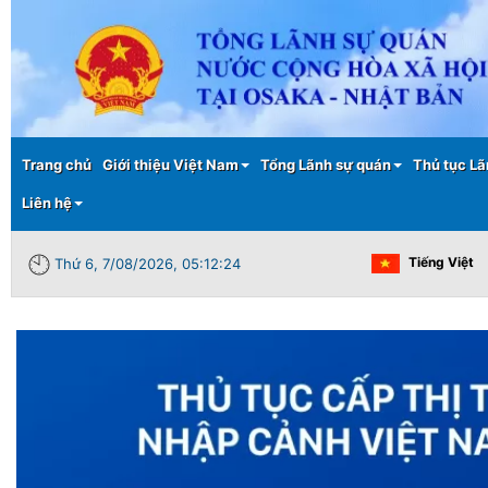
Main menu
Trang chủ
Giới thiệu Việt Nam
Tổng Lãnh sự quán
Thủ tục Lã
Liên hệ
Tiếng Việt
Thứ 6, 7/08/2026, 05:12:25