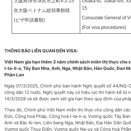
大阪府堺市堺区市之町
4-2-15
Osaka-fu, Sakai-shi, I
15
在大阪ベトナム総領事館様
Consulate General of V
(
ビザ申請書類
)
(For visa procedures)
THÔNG BÁO LIÊN QUAN ĐẾN VISA:
Việt Nam gia hạn thêm 3 năm chính sách miễn thị thực cho 
I-ta-li-a, Tây Ban Nha, Anh, Nga, Nhật Bản, Hàn Quốc, Đan 
Phần Lan
Ngày 07/3/2025, Chính phủ ban hành Nghị quyết số 44/NQ-CP
công dân 12 nước. Nghị quyết này có hiệu lực thi hành kể từ
14/3/2028 và sẽ được xem xét gia hạn theo quy định của pháp
Theo đó, Chính phủ Việt Nam miễn thị thực cho công dân các
Đức, Cộng hoà Pháp, Cộng hoà I-ta-li-a, Vương quốc Tây Ban
Anh và Bắc Ai-len, Liên bang Nga, Nhật Bản, Đại Hàn Dân Q
Vương quốc Thuỵ Điển, Vương quốc Na-uy và Cộng hoà Phần L