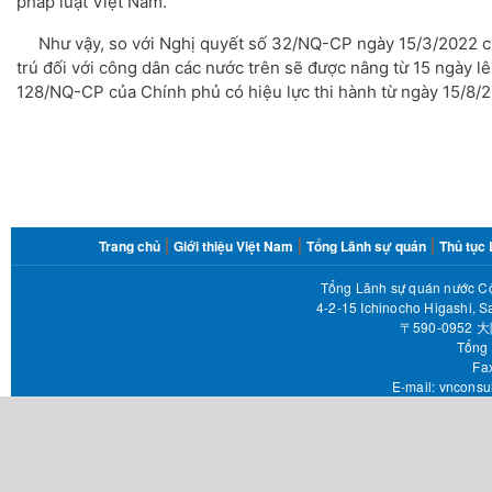
pháp luật Việt Nam.
Như vậy, so với Nghị quyết số 32/NQ-CP ngày 15/3/2022 củ
trú đối với công dân các nước trên sẽ được nâng từ 15 ngày l
128/NQ-CP của Chính phủ có hiệu lực thi hành từ ngày 15/8/
FOOTER
Trang chủ
Giới thiệu Việt Nam
Tổng Lãnh sự quán
Thủ tục
MENU
Tổng Lãnh sự quán nước Cộ
4-2-15 Ichinocho Higashi, S
〒590-095
Tổng 
Fax 
E-mail:
vnconsu