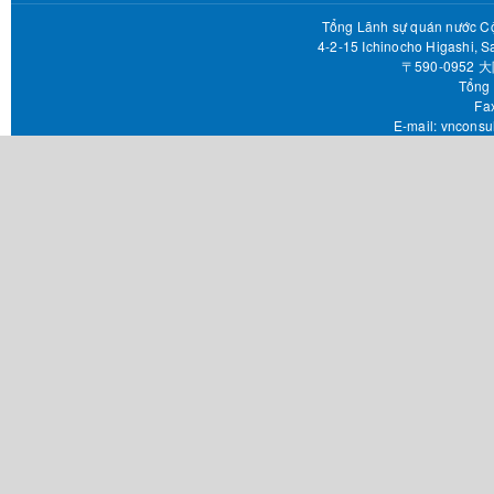
Tổng Lãnh sự quán nước Cộ
4-2-15 Ichinocho Higashi, S
〒590-095
Tổng 
Fax 
E-mail:
vnconsu