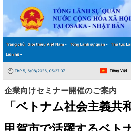
Main menu
Trang chủ
Giới thiệu Việt Nam
Tổng Lãnh sự quán
Thủ tục Lã
Liên hệ
Tiếng Việt
Thứ 5, 6/08/2026, 05:27:07
企業向けセミナー開催のご案内
「ベトナム社会主義共
甲賀市で活躍するベト